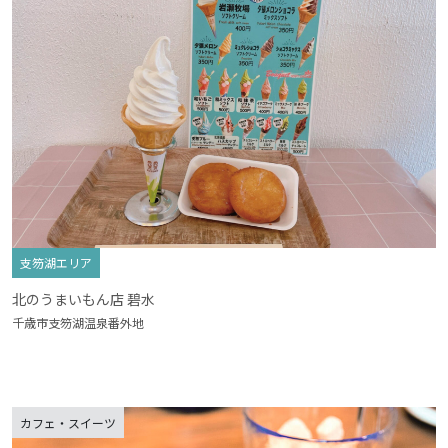
支笏湖エリア
北のうまいもん店 碧水
千歳市支笏湖温泉番外地
カフェ・スイーツ