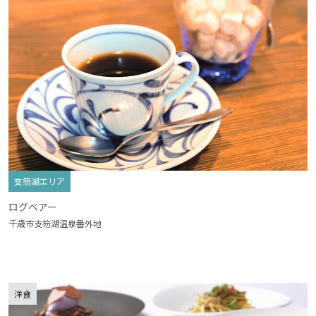
支笏湖エリア
ログベアー
千歳市支笏湖温泉番外地
洋食