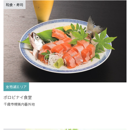
和食・寿司
支笏湖エリア
ポロピナイ食堂
千歳市幌美内番外地