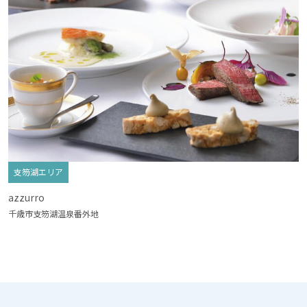
支笏湖エリア
azzurro
千歳市支笏湖温泉番外地