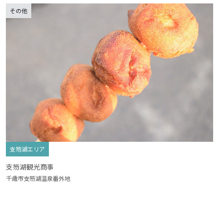
その他
支笏湖エリア
支笏湖観光商事
千歳市支笏湖温泉番外地