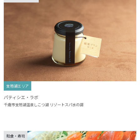
支笏湖エリア
パティシエ・ラボ
千歳市支笏湖温泉しこつ湖 リゾートスパ水の謌
和食・寿司