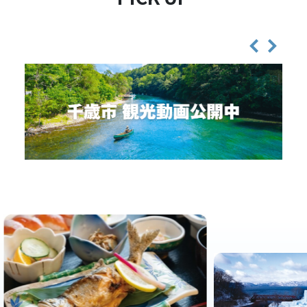
2026.06.29
お知らせ
「えふたんと巡る！12市町ぐるっとスタンプラリー」を開催し
2026.03.23
お知らせ
ます！
【祝】「2025千歳・支笏湖氷濤まつり」が第30回ふるさとイベ
ント大賞で優秀賞を受賞！
2026.01.22
お知らせ
【1月24日・25日】ちとせ特産品祭り開催！地元自慢の特産品
2025.10.14
イベント
を満喫しよう
2026 千歳・支笏湖氷濤まつりの開催について