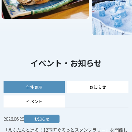
2025.10.14
イベント
2025.05.16
お知らせ
2026 千歳・支笏湖氷濤まつりの開催について
支笏湖周辺で ❝ ヒグマ ❞ が出没しています。
2024.10.29
イベント
2025.04.25
お知らせ
【11月17日開催】北海道エアポート デジタルアドベンチャー
【水難事故に注意！】支笏湖に来られる皆様へ
2024のご案内
イベント・お知らせ
2025.04.25
2024.10.03
お知らせ
イベント
全件表示
お知らせ
【4/25～】千歳で自転車レンタル「そらちゃり」のサービスが
【10.18開催】アドベンチャーツーリズムガイド研修 基礎セ
スタート！
ミナーのご案内
イベント
2026.06.29
お知らせ
「えふたんと巡る！12市町ぐるっとスタンプラリー」を開催し