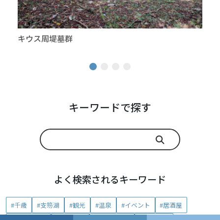
キウス周堤墓群
支笏
キーワードで探す
よく検索されるキーワード
#千歳
#支笏湖
#観光
#温泉
#イベント
#居酒屋