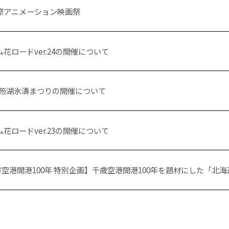
際アニメーション映画祭
花ロードver.24の開催について
・支笏湖氷濤まつりの開催について
花ロードver.23の開催について
市空港開港100年 特別企画】千歳空港開港100年を題材にした「