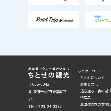
ちとせについて
ちとせについて
〒066-0042
歴史と文化
透き通る、青の湖
北海道千歳市東雲町2-
特産品
34
北海道の空の玄関
TEL.
0123-24-0377