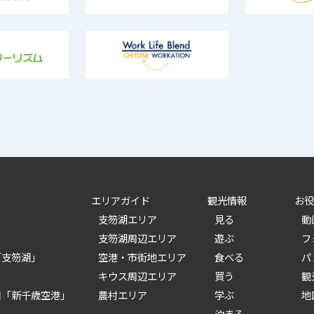
エリアガイド
観光情報
お役
支笏湖エリア
見る
動
支笏湖周辺エリア
遊ぶ
フ
「支笏湖」
空港・市街地エリア
食べる
パ
キウス周辺エリア
買う
観
口「新千歳空港」
農村エリア
学ぶ
地
泊まる