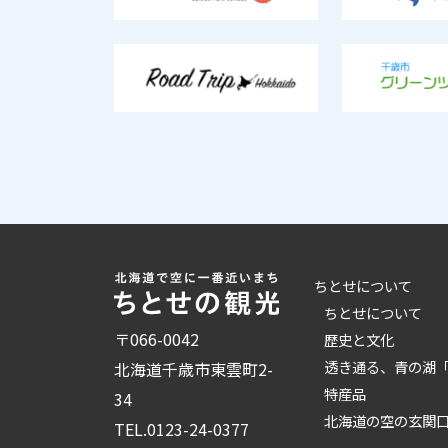
ちとせについて
ちとせについて
〒066-0042
歴史と文化
透き通る、青の湖
北海道千歳市東雲町2-
特産品
34
北海道の空の玄関
TEL.
0123-24-0377