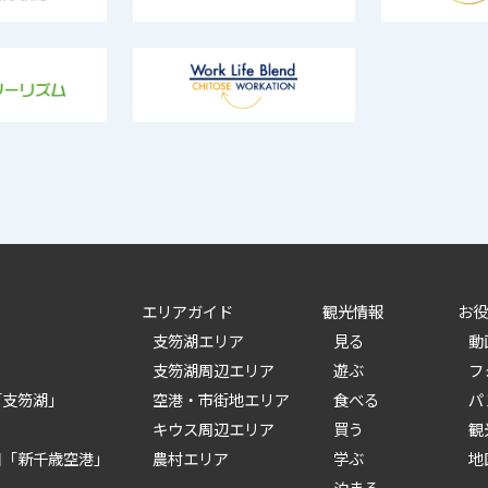
エリアガイド
観光情報
お役
支笏湖エリア
見る
動
支笏湖周辺エリア
遊ぶ
フ
「支笏湖」
空港・市街地エリア
食べる
パ
キウス周辺エリア
買う
観
口「新千歳空港」
農村エリア
学ぶ
地
泊まる