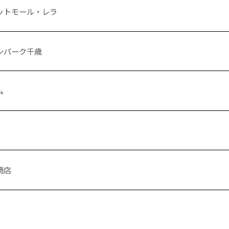
ットモール・レラ
ンパーク千歳
ム
商店