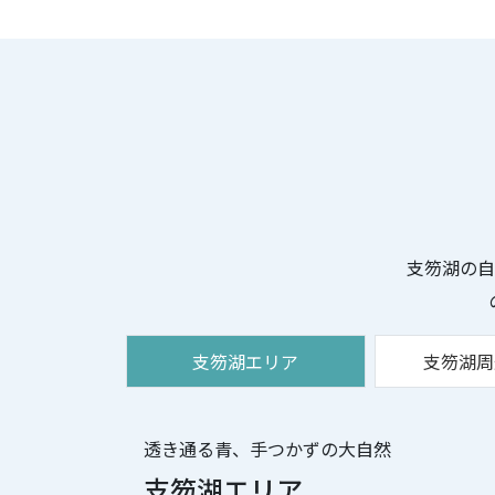
支笏湖の自
支笏湖エリア
支笏湖周
透き通る青、手つかずの大自然
支笏湖エリア