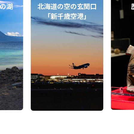
の湖
北海道の空の玄関口
」
「新千歳空港」