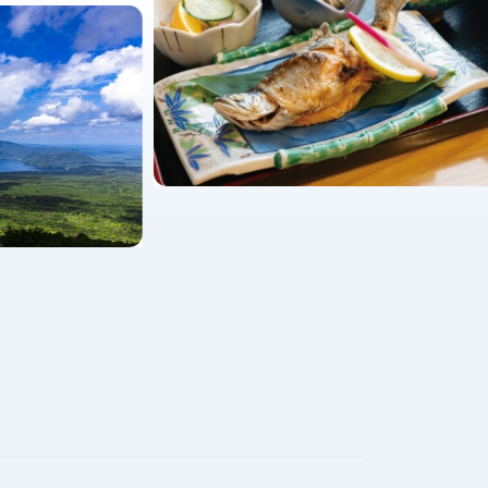
り」が第30回ふるさとイベント大賞で優秀賞を受
スタンプラリー」を開催します！
について
の支笏湖を満喫！
います。
催について
る皆様へ
び予約開始日について
そらちゃり」のサービスがスタート！