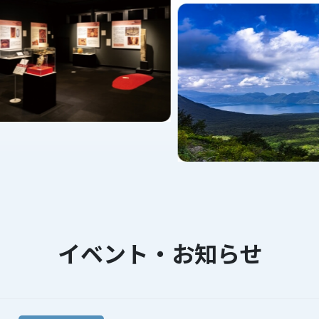
【祝】「2025千歳・支笏湖氷濤まつ
3.23
お知らせ
「えふたんと巡る！12市町ぐるっと
6.29
賞！
お知らせ
【重要】支笏湖を安全に楽しむために
2026 千歳・支笏湖氷濤まつりの開催
5.01
0.14
お知らせ
お知らせ
【営業中】ポロピナイ園地・食堂で春
支笏湖周辺で ❝ ヒグマ ❞ が出没して
4.30
5.16
お知らせ
お知らせ
千歳ウエルカム花ロードver.24の開
【水難事故に注意！】支笏湖に来られ
4.27
4.25
お知らせ
お知らせ
イベント・お知らせ
「美笛キャンプ場」のオープン日およ
【4/25～】千歳で自転車レンタル「
3.25
4.25
お知らせ
お知らせ