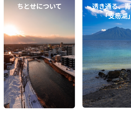
ちとせについて
透き通る、青
「支笏湖