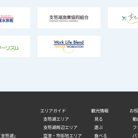
エリアガイド
観光情報
お役
支笏湖エリア
見る
動
支笏湖周辺エリア
遊ぶ
フ
「支笏湖」
空港・市街地エリア
食べる
パ