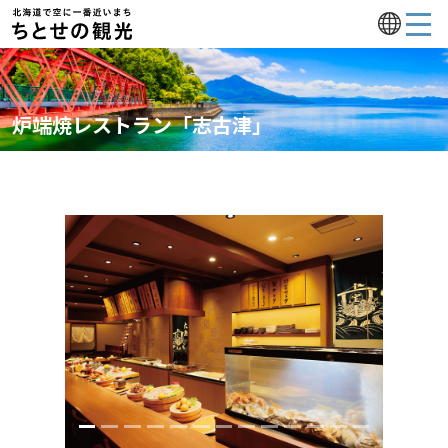
炉端焼レストラン「志古津」