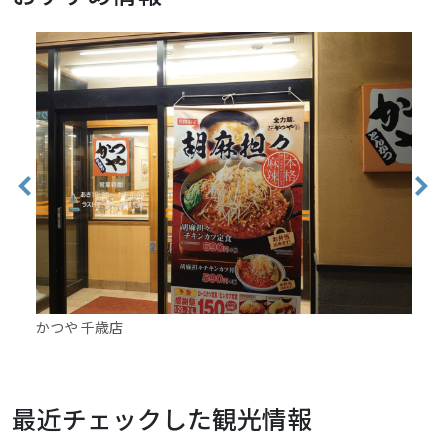
かつや 千歳店
Cre
最近チェックした観光情報