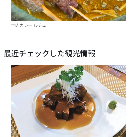
羊肉カレー ルチュ
Bellc
最近チェックした観光情報