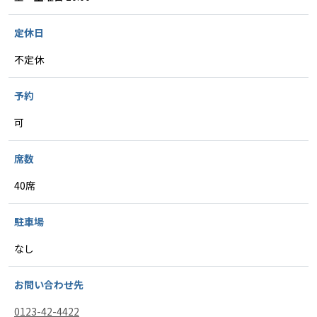
定休日
不定休
予約
可
席数
40席
駐車場
なし
お問い合わせ先
0123-42-4422