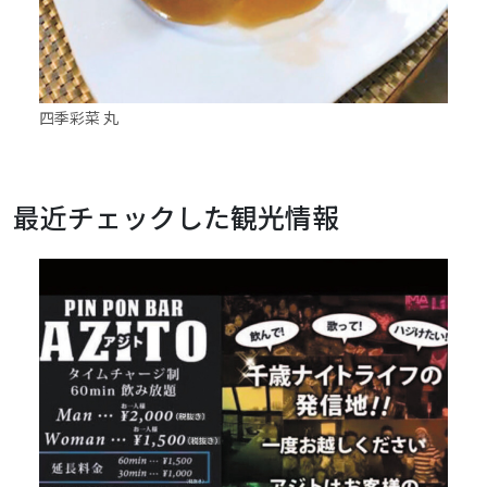
四季彩菜 丸
A.T
最近チェックした観光情報