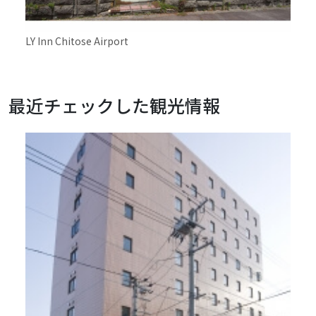
LY Inn Chitose Airport
丸駒
最近チェックした観光情報