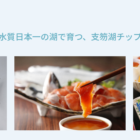
水質日本一の湖で育つ、
支笏湖チッ