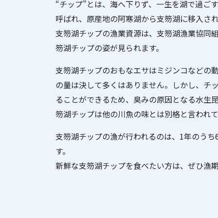
“チップ”とは、海へ下りず、一生を湖で過ご
呼ばれ、原産地の阿寒湖から支笏湖に移入された
支笏湖チップの漁業資源は、支笏湖漁業協同
笏湖チップの姿が見られます。
支笏湖チップのおもなエサはミジンコなどの
の量は決して多くはありません。しかし、チ
ることができるため、臭みの原因となる水生
笏湖チップは他の川魚の味とは別格と言われて
支笏湖チップの漁が行われるのは、1年のうち
す。
新鮮な支笏湖チップを食べたい方は、ぜひ漁期