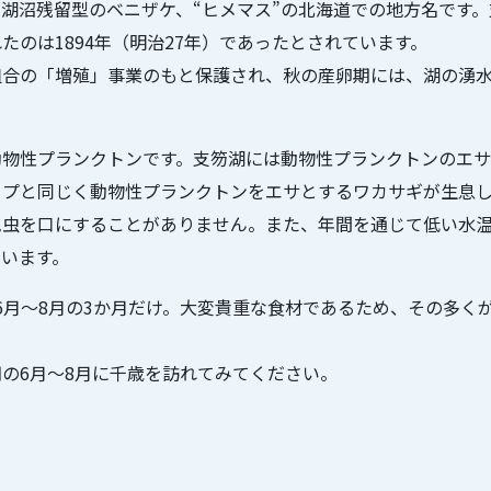
す湖沼残留型のベニザケ、“ヒメマス”の北海道での地方名です
のは1894年（明治27年）であったとされています。
組合の「増殖」事業のもと保護され、秋の産卵期には、湖の湧
動物性プランクトンです。支笏湖には動物性プランクトンのエ
ップと同じく動物性プランクトンをエサとするワカサギが生息
昆虫を口にすることがありません。また、年間を通じて低い水
います。
6月～8月の3か月だけ。大変貴重な食材であるため、その多く
の6月～8月に千歳を訪れてみてください。