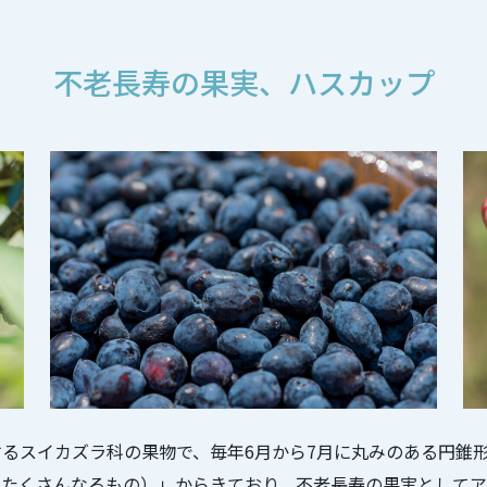
不老長寿の果実、ハスカップ
るスイカズラ科の果物で、毎年6月から7月に丸みのある円錐
にたくさんなるもの）」からきており、不老長寿の果実としてア