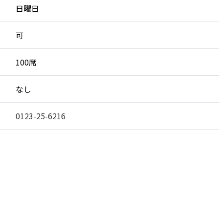
日曜日
可
100席
なし
0123-25-6216