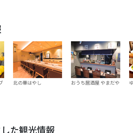
報
（ブ
北の華はやし
おうち居酒屋 やまだや
）
クした観光情報