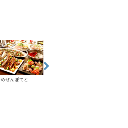
ゆめぜんぽてと
ザ・パーク バー
すし心 福