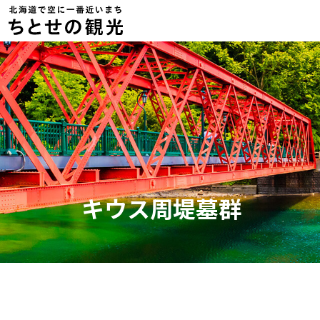
キウス周堤墓群