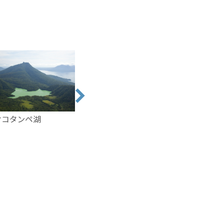
オコタンペ湖
野鳥の森
水中観光