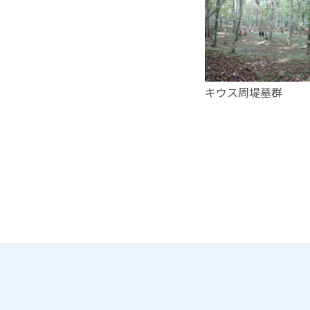
キウス周堤墓群