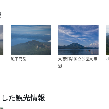
報
風不死岳
支笏洞爺国立公園支笏
湖
クした観光情報