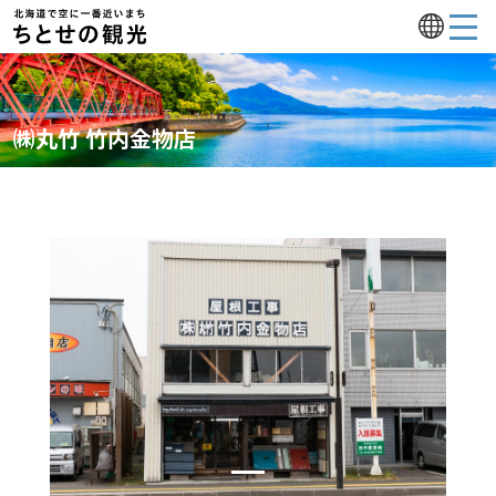
㈱丸竹 竹内金物店